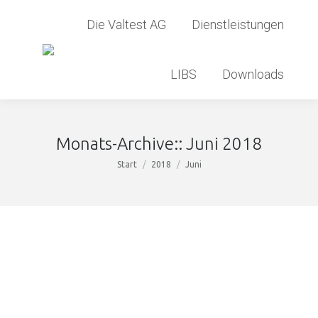
Die Valtest AG
Dienstleistungen
LIBS
Downloads
Monats-Archive::
Juni 2018
Sie befinden sich hier:
Start
2018
Juni
Willkommen Matthias Lierenfeld
News
Von
admin
15. Juni 2018
Die Valtest AG erhielt am 01. April 2018 durch