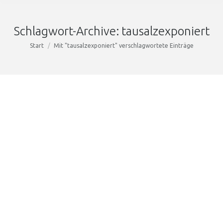
Schlagwort-Archive:
tausalzexponiert
Sie befinden sich hier:
Start
Mit "tausalzexponiert" verschlagwortete Einträge