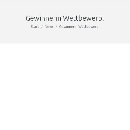
Gewinnerin Wettbewerb!
Sie befinden sich hier:
Start
News
Gewinnerin Wettbewerb!