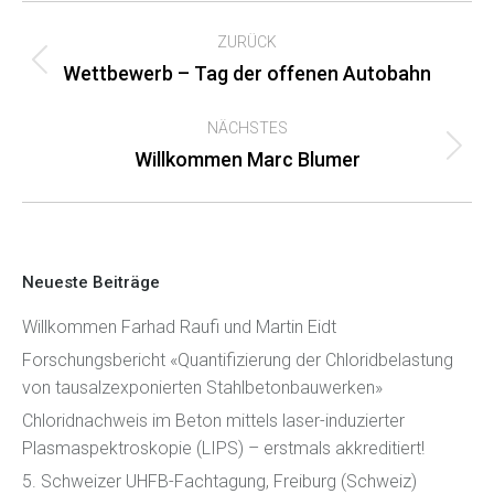
Kommentarnavigation
ZURÜCK
Vorheriger
Wettbewerb – Tag der offenen Autobahn
Beitrag:
NÄCHSTES
Nächster
Willkommen Marc Blumer
Beitrag:
Neueste Beiträge
Willkommen Farhad Raufi und Martin Eidt
Forschungsbericht «Quantifizierung der Chloridbelastung
von tausalzexponierten Stahlbetonbauwerken»
Chloridnachweis im Beton mittels laser-induzierter
Plasmaspektroskopie (LIPS) – erstmals akkreditiert!
5. Schweizer UHFB-Fachtagung, Freiburg (Schweiz)